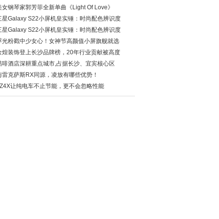
美女钢琴家郭芳菲全新单曲《Light Of Love》
三星Galaxy S22小屏机皇实锤：时尚配色辨识度
三星Galaxy S22小屏机皇实锤：时尚配色辨识度
浮光粉戳中少女心！女神节高颜值小屏旗舰就选
金煌装饰登上长沙品牌榜，20年行业贡献被高度
喆啡酒店深耕重点城市,占据长沙、宜宾核心区
与雷克萨斯RX同源，凌放有哪些优势！
bZ4X让纯电车不止节能，更不会忽略性能