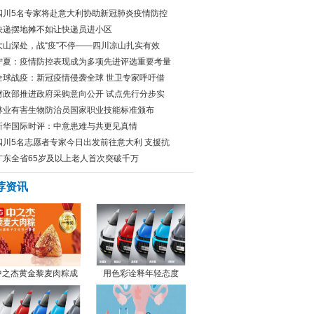
四川5名专家将赴意大利协助新冠肺炎疫情防控
快递摆地摊不如让快递员进小区
大山深处，战“疫”不停——四川凉山扎实有效
宁夏：疫情防控表现成为多项先进评选重要考量
全球战疫：新冠疫情侵袭全球 世卫专家呼吁借
财政部推进政府采购意向公开 试点先行分步实
林业有害生物防治员国家职业技能标准颁布
新华国际时评：中意患难与共更见真情
四川5名志愿者专家今日出发前往意大利 支援抗
广东全省65岁及以上老人首次突破千万
荐资讯
中之杰黄金黎麦肉粽成
用色彩诠释年轻态度