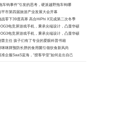
“拖车钩事件”引发的思考，硬派越野拖车钩哪
南平市第四届旅游产业发展大会开幕
挑战零下39度高寒 高合HiPhi X完成第二次冬季
ROG3电竞屏游戏手机，秉承尖端设计，凸显华硕
ROG3电竞屏游戏手机，秉承尖端设计，凸显华硕
刘蕾主任 孩子们有了专业的爱眼科普书籍
鲜咪咪牌预防长胖的食用菌引领饮食新风尚
瞄准企服SaaS蓝海，“授客学堂”如何走出自己