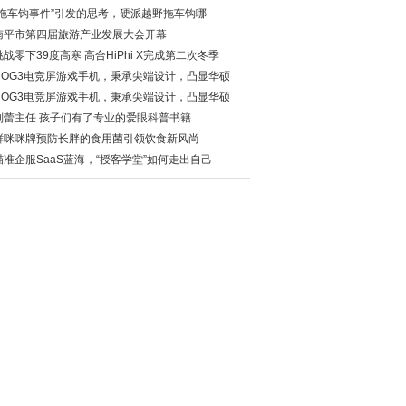
“拖车钩事件”引发的思考，硬派越野拖车钩哪
南平市第四届旅游产业发展大会开幕
挑战零下39度高寒 高合HiPhi X完成第二次冬季
ROG3电竞屏游戏手机，秉承尖端设计，凸显华硕
ROG3电竞屏游戏手机，秉承尖端设计，凸显华硕
刘蕾主任 孩子们有了专业的爱眼科普书籍
鲜咪咪牌预防长胖的食用菌引领饮食新风尚
瞄准企服SaaS蓝海，“授客学堂”如何走出自己