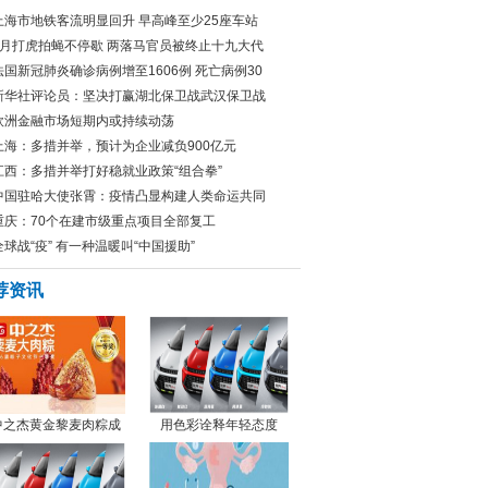
上海市地铁客流明显回升 早高峰至少25座车站
3月打虎拍蝇不停歇 两落马官员被终止十九大代
法国新冠肺炎确诊病例增至1606例 死亡病例30
新华社评论员：坚决打赢湖北保卫战武汉保卫战
欧洲金融市场短期内或持续动荡
上海：多措并举，预计为企业减负900亿元
江西：多措并举打好稳就业政策“组合拳”
中国驻哈大使张霄：疫情凸显构建人类命运共同
重庆：70个在建市级重点项目全部复工
全球战“疫” 有一种温暖叫“中国援助”
荐资讯
中之杰黄金黎麦肉粽成
用色彩诠释年轻态度